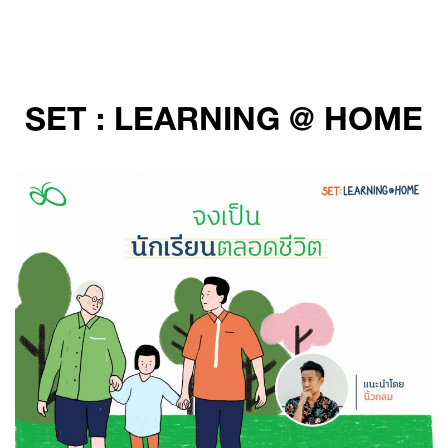
Skip
to
content
SET : LEARNING @ HOME