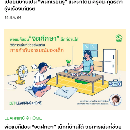
เปลี่ยนบ้านเป็น “พื้นที่เรียนรู้” แนะนำโดย ครูจุ๊ย-กุลธิดา
รุ่งเรืองเกียรติ
18 ส.ค. 64
LEARNING@HOME
พ่อแม่ก็สอน “จิตศึกษา” เด็กที่บ้านได้ วิธีการเล่นที่ช่วย