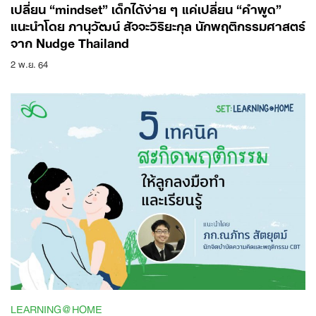
เปลี่ยน “mindset” เด็กได้ง่าย ๆ แค่เปลี่ยน “คำพูด”
แนะนำโดย ภานุวัฒน์ สัจจะวิริยะกุล นักพฤติกรรมศาสตร์
จาก Nudge Thailand
2 พ.ย. 64
LEARNING@HOME