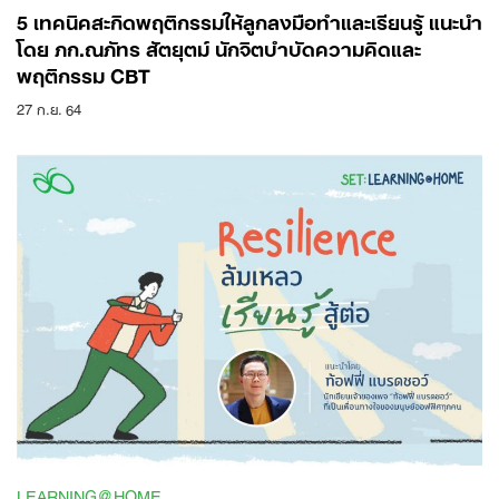
5 เทคนิคสะกิดพฤติกรรมให้ลูกลงมือทำและเรียนรู้ แนะนำ
โดย ภก.ณภัทร สัตยุตม์ นักจิตบำบัดความคิดและ
พฤติกรรม CBT
27 ก.ย. 64
LEARNING@HOME