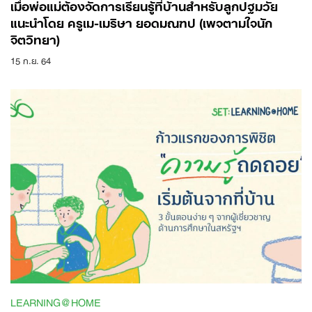
เมื่อพ่อแม่ต้องจัดการเรียนรู้ที่บ้านสำหรับลูกปฐมวัย
แนะนำโดย ครูเม-เมริษา ยอดมณฑป (เพจตามใจนัก
จิตวิทยา)
15 ก.ย. 64
LEARNING@HOME