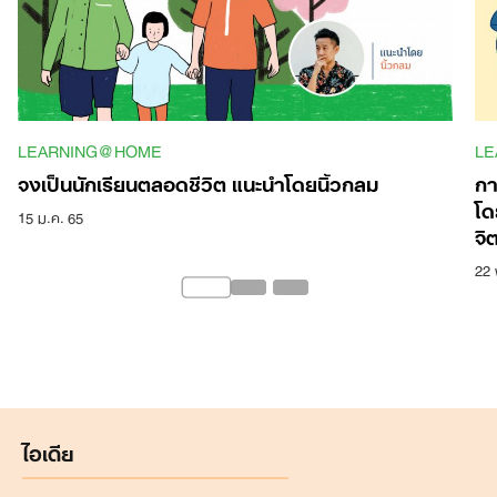
LEARNING@HOME
LE
จงเป็นนักเรียนตลอดชีวิต แนะนำโดยนิ้วกลม
กา
โด
15 ม.ค. 65
จิ
22 
ไอเดีย