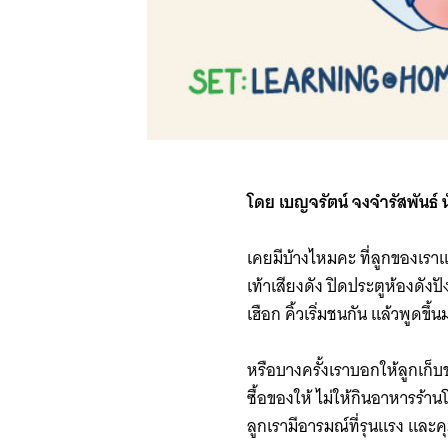
โดย เบญจรัตน์ จงจำรัสพันธ์ 
เคยมีบ้างไหมคะ ที่ลูกของเรา
เท้าเสียงดัง ปิดประตูห้องดัง
เฮือก คิ้วเริ่มชนกัน แล้วพูดขึ้น
หรือบางครั้งเราบอกให้ลูกเก็บ
ซื้อของให้ ไม่ให้กินอาหารร้า
ลูกเรามีอารมณ์ที่รุนแรง และ