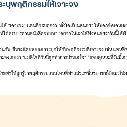
รระบุพฤติกรรมให้เจาะจง
for:
มให้ “เจาะจง” แทนที่จะบอกว่า “ตั้งใจเรียนหน่อย” ให้บอกชัดเจนเลย
์ได้ครบ” “อ่านหนังสือจบบท” “อยากให้เล่าให้ฟังหน่อยว่าวันนี้ได้เรี
ก็เช่นกัน ชื่นชมโดยหยอดกระปุกให้กับพฤติกรรมที่เจาะจง เช่น แทนที
ะจงเลยว่า “แม่ดีใจที่วันนี้ลูกทำการบ้านเสร็จ” “ขอบคุณนะที่วันนี้เล่า
วยทำให้ลูกรู้ว่าพฤติกรรมแบบไหนที่ทำแล้วเราชื่นชม เขาก็มีแนวโน้