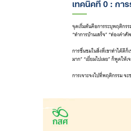
เทคนิคที่ 0 : กา
จุดเริ่มต้นคือการระบุพฤติกรร
“ทำการบ้านเสร็จ” “ท่องคำศัพท
การชื่นชมในสิ่งที่เขาทำได้ดี
มาก” “เยี่ยมไปเลย” ก็พูดให้เจา
การเจาะจงไปที่พฤติกรรม จะช่