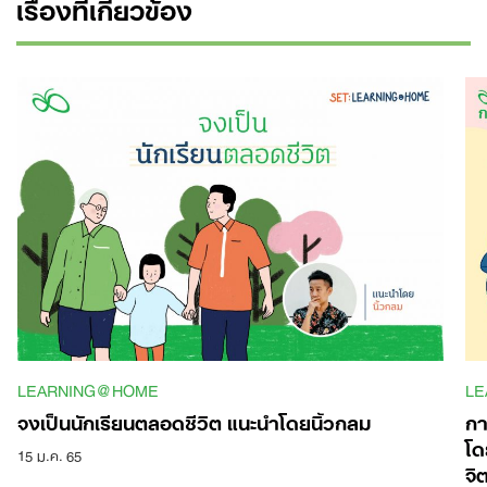
เรื่องที่เกี่ยวข้อง
LEARNING@HOME
LE
จงเป็นนักเรียนตลอดชีวิต แนะนำโดยนิ้วกลม
กา
โด
15 ม.ค. 65
จิ