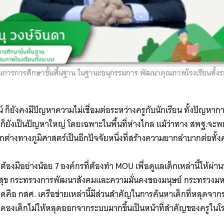
รรมการการศึกษาขั้นพื้นฐาน ในฐานะอนุกรรมการ พัฒนาคุณภาพโรงเรียนทั้ง
็ยังคงมีปัญหาความไม่เชื่อมต่อระหว่างครูกับนักเรียน ทั้งปัญหากา
็ตก็ยังเป็นปัญหาใหญ่ โดยเฉพาะในพื้นที่ห่างไกล แม้ว่าทาง สพฐ.จะ
กต่างทางภูมิศาสตร์เป็นอีกปัจจัยหนึ่งที่สร้างความยากลำบากต่อทั้ง
องมีอย่างน้อย 7 องค์กรที่ต้องทำ MOU เพื่อดูแลเด็กเหล่านี้ให้ผ่า
สุข กระทรวงการพัฒนาสังคมและความมั่นคงของมนุษย์ กระทรวง
ดคือ กสศ. เครือข่ายเหล่านี้มีส่วนสำคัญในการค้นหาเด็กที่หลุดจ
องเด็กไม่ให้หลุดออกจากระบบมากขึ้นเป็นหน้าที่สำคัญของครูในโรงเร
Search