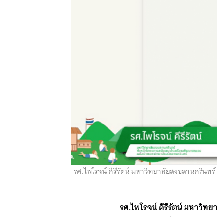
รศ.ไพโรจน์ คีรีรัตน์ มหาวิทยาลัยสงขลานครินท
รศ.ไพโรจน์ คีรีรัตน์ มหาวิ