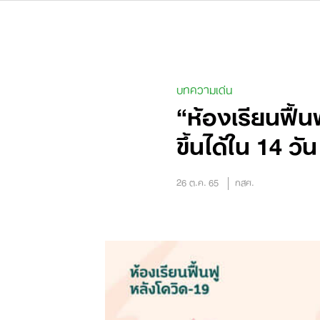
Skip
to
content
บทความเด่น
“ห้องเรียนฟื้น
ขึ้นได้ใน 14 วัน
26 ต.ค. 65
กสศ.