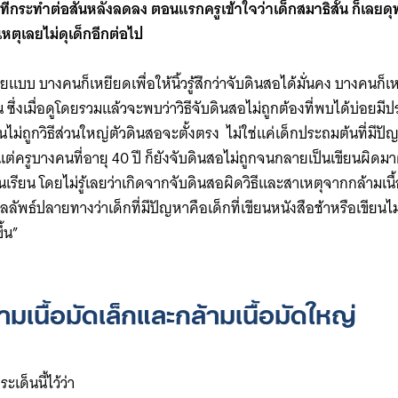
ี่กระทำต่อสันหลังลดลง ตอนแรกครูเข้าใจว่าเด็กสมาธิสั้น ก็เลยดุทำใ
เหตุเลยไม่ดุเด็กอีกต่อไป
ายแบบ บางคนก็เหยียดเพื่อให้นิ้วรู้สึกว่าจับดินสอได้มั่นคง บางคนก
ขึ้น ซึ่งเมื่อดูโดยรวมแล้วจะพบว่าวิธีจับดินสอไม่ถูกต้องที่พบได้บ่อ
ยนไม่ถูกวิธีส่วนใหญ่ตัวดินสอจะตั้งตรง ไม่ใช่แค่เด็กประถมต้นที่มีปัญ
ม้แต่ครูบางคนที่อายุ 40 ปี ก็ยังจับดินสอไม่ถูกจนกลายเป็นเขียนผิดม
นเรียน โดยไม่รู้เลยว่าเกิดจากจับดินสอผิดวิธีและสาเหตุจากกล้ามเนื
ลลัพธ์ปลายทางว่าเด็กที่มีปัญหาคือเด็กที่เขียนหนังสือช้าหรือเขียนไ
ึ้น”
มเนื้อมัดเล็กและกล้ามเนื้อมัดใหญ่
ะเด็นนี้ไว้ว่า