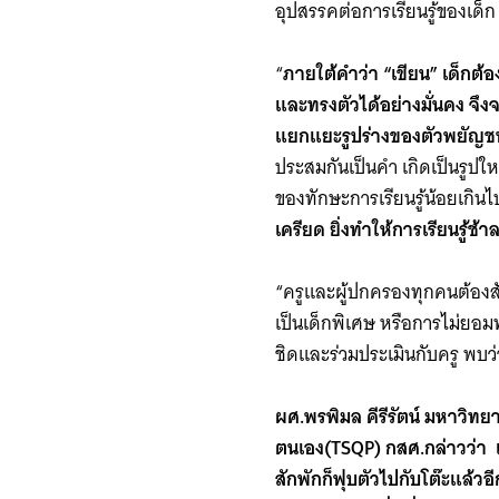
อุปสรรคต่อการเรียนรู้ของเด็
“
ภายใต้คำว่า “เขียน” เด็กต้
และทรงตัวได้อย่างมั่นคง จ
แยกแยะรูปร่างของตัวพยัญชนะ
ประสมกันเป็นคำ เกิดเป็นรูปใหม
ของทักษะการเรียนรู้น้อยเกินไ
เครียด ยิ่งทำให้การเรียนรู้ช้า
“ครูและผู้ปกครองทุกคนต้องส
เป็นเด็กพิเศษ หรือการไม่ยอม
ชิดและร่วมประเมินกับครู พบว
ผศ.พรพิมล คีรีรัตน์ มหาวิ
ตนเอง(TSQP) กสศ.กล่าวว่า เร
สักพักก็ฟุบตัวไปกับโต๊ะแล้วอ