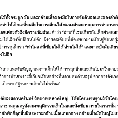
ก
องใช้ทั้งกระดูก ข้อ และกล้ามเนื้อของมือในการจับดินสอและของลำตั
ึงจะทำให้เด็กเคลื่อนมือในการเขียนได้ สมองต้องควบคุมการทำงา
แต่ละตัวซึ่งมีความซับซ้อน
คำว่า “อ่าน”ก็เช่นเดียวกันเด็กต้องแ
่ ได้เสียงที่เปลี่ยนไปอีก มีรายละเอียดที่ต้องพยายามเรียนรู้ซ่อนอย
ป
การดุเด็กว่า “ทำไมแค่นี้เขียนไม่ได้ อ่านไม่ได้” และการบังคับเคี่
ลงไปอีก
ังเกตและจับสัญญาณจากเด็กให้ได้ การลุกยืนและเดินไปมาในคาบสอน 
ทำการบ้านเพราะขี้เกียจเรียนอย่างที่หลายคนด่วนสรุป จากการสังเ
่าเกิดจาก“ฐานกายเด็กยังไม่พร้อม”
ทยาลัยสงขลานครินทร์ วิทยาเขตหาดใหญ่ โค้ชโครงงานฐานวิจัยโค
าชวนคุณครูสังเกตพฤติกรรมเด็กในขณะนั่งเขียน ภายในเวลาสั้น ๆ ไม
ีกสักพักก็ลุกขึ้นยืน เพราะกล้ามเนื้อแกนกลาง กล้ามเนื้อมัดใหญ่ไม่