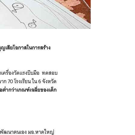
สูญเสียโอกาสในการสร้าง
นำเครื่องวัดแรงบีบมือ ทดสอบ
ก 70 โรงเรียน ใน 6 จังหวัด
อต่ำกว่าเกณฑ์เฉลี่ยของเด็ก
รียนพัฒนาตนเอง มอ.หาดใหญ่