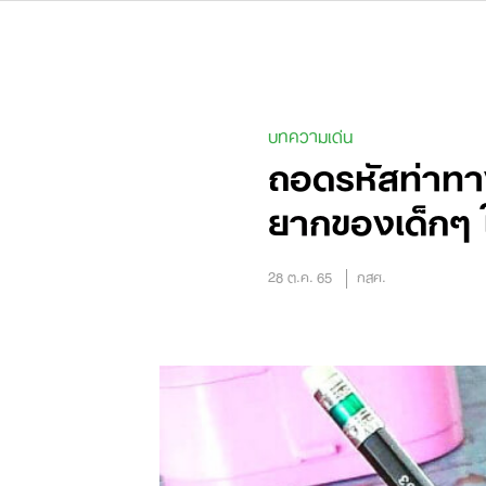
Skip
to
content
บทความเด่น
ถอดรหัสท่าทา
ยากของเด็กๆ 
28 ต.ค. 65
กสศ.