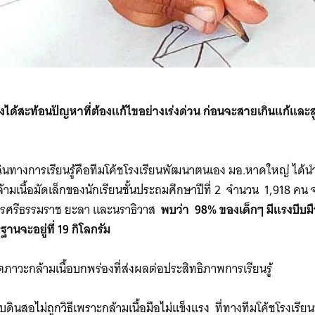
ด้สะท้อนปัญหาที่ต้องแก้ไขอย่างเร่งด่วน ก่อนจะสายเกินแก้และ
กเฉินทางการเรียนรู้คือทีมโค้ชโรงเรียนพัฒนาตนเอง มอ.หาดใหญ่ ได้
เนื้อมัดเล็กของนักเรียนชั้นประถมศึกษาปีที่ 2 จำนวน 1,918 คน จา
นครศรีธรรมราช ยะลา และนราธิวาส
พบว่า 98% ของเด็กๆ มีแรงบีบมื
ฐานจะอยู่ที่ 19 กิโลกรัม
ตภาวะกล้ามเนื้อบกพร่องที่ส่งผลต่อประสิทธิภาพการเรียนรู้
ินสอไม่ถูกวิธีเพราะกล้ามเนื้อมือไม่แข็งแรง ที่ทางทีมโค้ชโรงเ