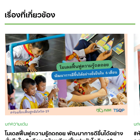
เรื่องที่เกี่ยวข้อง
บทความเด่น
บท
โมเดลฟื้นฟูความรู้ถดถอย พัฒนาการดีขึ้นได้อย่าง
#ห
ยั่งยืนใน 6 เดือน #ห้องเรียนฟื้นฟูหลังโควิด-19
จ.