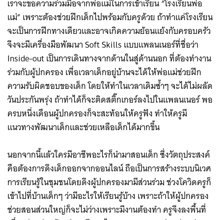
เราจะขอความร่วมมือจากพ่อแม่ในการเข้าเรียน “โรงเรียนพ่อ
แม่” เพราะต้องช่วยฝึกเด็กไปพร้อมกับครูด้วย ถ้าทำแค่โรงเรียน
จะเป็นการฝึกทางเดียวและอาจเกิดความย้อนแย้งกับครอบครัว
จึงจะมีเครื่องมือพัฒนา Soft Skills แบบแพลนเนอร์ที่ชื่อว่า
Inside-out เป็นการเดินทางจากด้านในสู่ด้านนอก ที่ต้องทำงาน
ร่วมกับผู้ปกครอง เพื่อเวลาเด็กอยู่บ้านจะได้ให้พ่อแม่ช่วยฝึก
ความรับผิดชอบของเด็ก โดยให้ทำในเวลาเดิมซ้ำๆ จะได้ไม่ผลัด
วันประกันพรุ่ง ถ้าทำได้ก็จะติดสติ๊กเกอร์ลงไปในแพลนเนอร์ พอ
ครบหนึ่งเดือนผู้ปกครองก็จะสะท้อนให้ครูฟัง ทำให้ครูมี
แนวทางพัฒนาเด็กและช่วยเหลือเด็กได้มากขึ้น
นอกจากนี้แล้วใครมีอาชีพอะไรก็นำมาสอนเด็ก ซึ่งวัตถุประสงค์
คือต้องการดึงเด็กออกจากออนไลน์ ถือเป็นการสร้างระบบนิเวศ
การเรียนรู้ในชุมชนโดยดึงผู้ปกครองมามีส่วนร่วม ช่วงโควิดครูก็
เข้าไปที่บ้านเด็กๆ ว่ามีอะไรให้เรียนรู้บ้าง เพราะถ้าให้ผู้ปกครอง
ช่วยสอนส่วนใหญ่ก็จะไม่ว่างเพราะมีงานต้องทำ ครูจึงลงพื้นที่