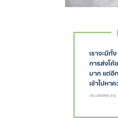
เราจะมีทั้
การส่งโค้ช
มาก​ แต่อี
เข้าไปหาคว
ดร.นรรธพร ระบุ