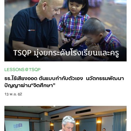
LESSONS@TSQP
รร.ไร้เสียงออด ต้นแบบกำกับตัวเอง ​ นวัตกรรมพัฒนา
ปัญญาผ่าน​“จิตศึกษา”
13 พ.ย. 62