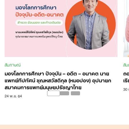
สัมภาษณ์
สั
มองโลกการศึกษา ปัจจุบัน – อดีต – อนาคต นาย
ถอ
แพทย์ทีปทัศน์ ชุณหสวัสดิกุล (หมอปอง) อุปนายก
เรี
สมาคมการแพทย์มนุษยปรัชญาไทย
30 
24 พ.ย. 64