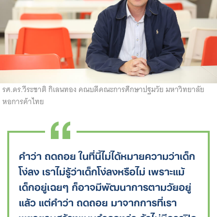
รศ.ดร.วีระชาติ กิเลนทอง คณบดีคณะการศึกษาปฐมวัย มหาวิทยาลัย
หอการค้าไทย
คำว่า ถดถอย ในที่นี้ไม่ได้หมายความว่าเด็ก
โง่ลง เราไม่รู้ว่าเด็กโง่ลงหรือไม่ เพราะแม้
เด็กอยู่เฉยๆ ก็อาจมีพัฒนาการตามวัยอยู่
แล้ว แต่คำว่า ถดถอย มาจากการที่เรา
พยายามสร้างแบบจำลองว่า ถ้าไม่มีการปิด