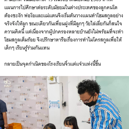
แผนการไปศึกษาต่อระดับมัธยมในต่างประเทศของลูกคนโต
ต้องชะงัก พ่อโอและแม่แตนจึงเริ่มต้นวางแผนทำโฮมสกูลอย่าง
จริงจังให้ลูก ขณะเดียวกันเพื่อนฝูงที่มีลูกๆ วัยไล่เลี่ยกันก็สนใจ
ความคิดนี้ แต่เนื่องจากผู้ปกครองหลายบ้านยังไม่พร้อมที่จะทำ
โฮมสกูลเต็มร้อย จึงปรึกษาหารือเรื่องการทำไมโครสกูลเพื่อให้
เด็กๆ เรียนรู้ร่วมกันแทน
กลายเป็นจุดกำเนิดของโรงเรียนจิ๋วแต่แจ๋วแห่งนี้ขึ้น