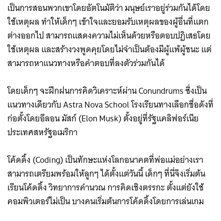
เป็นการสอนพวกเขาโดยอัตโนมัติว่า มนุษย์เราอยู่ร่วมกันได้โดย
ใช้เหตุผล ทำให้เด็กๆ เข้าใจและยอมรับเหตุผลของผู้อื่นที่แตก
ต่างออกไป สามารถแสดงความไม่เห็นด้วยหรือตอบปฏิเสธโดย
ใช้เหตุผล และสร้างวงพูดคุยโดยไม่จำเป็นต้องมีผู้แพ้ผู้ชนะ แต่
สามารถหาแนวทางหรือคำตอบที่ลงตัวร่วมกันได้
โดยเด็กๆ จะฝึกฝนการคิดวิเคราะห์ผ่าน Conundrums ซึ่งเป็น
แนวทางเดียวกับ Astra Nova School โรงเรียนทางเลือกชื่อดังที่
ก่อตั้งโดยอีลอน มัสก์ (Elon Musk) ตั้งอยู่ที่รัฐแคลิฟอร์เนีย
ประเทศสหรัฐอเมริกา
โค้ดดิ้ง (Coding) เป็นทักษะแห่งโลกอนาคตที่พ่อแม่อย่างเรา
สามารถเตรียมพร้อมให้ลูกๆ ได้ตั้งแต่วันนี้ เด็กๆ ที่นี่จึงเริ่มต้น
เรียนโค้ดดิ้ง วิทยาการคำนวณ การคิดเชิงตรรกะ ตั้งแต่ยังใช้
คอมพิวเตอร์ไม่เป็น บางคนเริ่มต้นการโค้ดดิ้งโดยการเล่นเกม