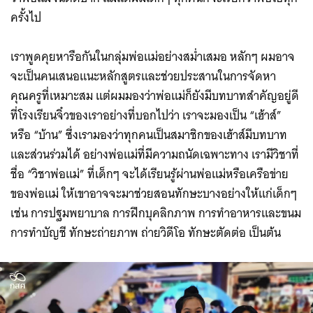
ครั้งไป
เราพูดคุยหารือกันในกลุ่มพ่อแม่อย่างสม่ำเสมอ หลักๆ ผมอาจ
จะเป็นคนเสนอแนะหลักสูตรและช่วยประสานในการจัดหา
คุณครูที่เหมาะสม แต่ผมมองว่าพ่อแม่ก็ยังมีบทบาทสำคัญอยู่ดี
ที่โรงเรียนจิ๋วของเราอย่างที่บอกไปว่า เราจะมองเป็น “เฮ้าส์”
หรือ “บ้าน” ซึ่งเรามองว่าทุกคนเป็นสมาชิกของเฮ้าส์มีบทบาท
และส่วนร่วมได้ อย่างพ่อแม่ที่มีความถนัดเฉพาะทาง เรามีวิชาที่
ชื่อ “วิชาพ่อแม่” ที่เด็กๆ จะได้เรียนรู้ผ่านพ่อแม่หรือเครือข่าย
ของพ่อแม่ ให้เขาอาจจะมาช่วยสอนทักษะบางอย่างให้แก่เด็กๆ
เช่น การปฐมพยาบาล การฝึกบุคลิกภาพ การทำอาหารและขนม
การทำบัญชี ทักษะถ่ายภาพ ถ่ายวิดีโอ ทักษะตัดต่อ เป็นต้น