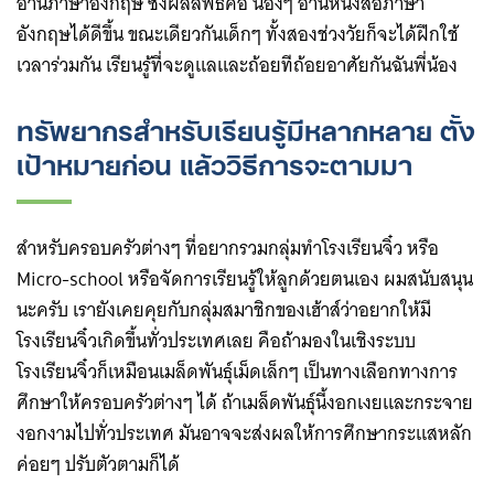
อ่านภาษาอังกฤษ ซึ่งผลลัพธ์คือ น้องๆ อ่านหนังสือภาษา
อังกฤษได้ดีขึ้น ขณะเดียวกันเด็กๆ ทั้งสองช่วงวัยก็จะได้ฝึกใช้
เวลาร่วมกัน เรียนรู้ที่จะดูแลและถ้อยทีถ้อยอาศัยกันฉันพี่น้อง
ทรัพยากรสำหรับเรียนรู้มีหลากหลาย ตั้ง
เป้าหมายก่อน แล้ววิธีการจะตามมา
สำหรับครอบครัวต่างๆ ที่อยากรวมกลุ่มทำโรงเรียนจิ๋ว หรือ
Micro-school หรือจัดการเรียนรู้ให้ลูกด้วยตนเอง ผมสนับสนุน
นะครับ เรายังเคยคุยกับกลุ่มสมาชิกของเฮ้าส์ว่าอยากให้มี
โรงเรียนจิ๋วเกิดขึ้นทั่วประเทศเลย คือถ้ามองในเชิงระบบ
โรงเรียนจิ๋วก็เหมือนเมล็ดพันธุ์เม็ดเล็กๆ เป็นทางเลือกทางการ
ศึกษาให้ครอบครัวต่างๆ ได้ ถ้าเมล็ดพันธุ์นี้งอกเงยและกระจาย
งอกงามไปทั่วประเทศ มันอาจจะส่งผลให้การศึกษากระแสหลัก
ค่อยๆ ปรับตัวตามก็ได้