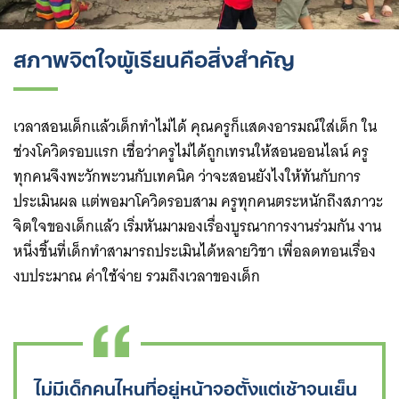
สภาพจิตใจผู้เรียนคือสิ่งสำคัญ
เวลาสอนเด็กแล้วเด็กทำไม่ได้ คุณครูก็แสดงอารมณ์ใส่เด็ก ใน
ช่วงโควิดรอบแรก เชื่อว่าครูไม่ได้ถูกเทรนให้สอนออนไลน์ ครู
ทุกคนจึงพะวักพะวนกับเทคนิค ว่าจะสอนยังไงให้ทันกับการ
ประเมินผล แต่พอมาโควิดรอบสาม ครูทุกคนตระหนักถึงสภาวะ
Search
จิตใจของเด็กแล้ว เริ่มหันมามองเรื่องบูรณาการงานร่วมกัน งาน
for:
หนึ่งชิ้นที่เด็กทำสามารถประเมินได้หลายวิชา เพื่อลดทอนเรื่อง
งบประมาณ ค่าใช้จ่าย รวมถึงเวลาของเด็ก
ไม่มีเด็กคนไหนที่อยู่หน้าจอตั้งแต่เช้าจนเย็น