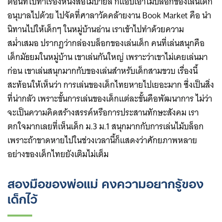
ตอนที่ไปทำเรื่องหนังสือโมบายล์ ก็แอบเอาไม้บล็อกของเล่นเด็ก
อนุบาลไปด้วย ไปจัดที่ศาลาวัดคล้ายงาน Book Market คือ นำ
นิทานไปให้เด็กๆ ในหมู่บ้านอ่าน เราเข้าไปทำด้วยความ
สม่ำเสมอ ปรากฏว่ากล่องบล็อกของเล่นเด็ก คนที่เล่นสนุกคือ
เด็กมัธยมในหมู่บ้าน เขาเล่นกันใหญ่ เพราะว่าเขาไม่เคยเล่นมา
ก่อน เขาเล่นสนุกมากกับของเล่นสำหรับเด็กสามขวบ เรื่องนี้
สะท้อนให้เห็นว่า การเล่นของเด็กไทยหายไปเยอะมาก ซึ่งเป็นสิ่ง
ที่น่ากลัว เพราะขั้นการเล่นของเด็กแต่ละขั้นคือพัฒนาการ ไม่ว่า
จะเป็นความคิดสร้างสรรค์หรือการประสานทักษะสังคม เรา
ตกใจมากเลยที่เห็นเด็ก ม.3 ม.1 สนุกมากกับการเล่นไม้บล็อก
เพราะถ้าขาดหายไปในช่วงเวลานี้ก็แสดงว่าศักยภาพหลาย
อย่างของเด็กไทยยังเติมไม่เต็ม
สองมือของพ่อแม่ คงความอยากรู้ของ
เด็กไว้