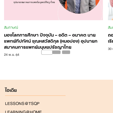
สัมภาษณ์
สั
มองโลกการศึกษา ปัจจุบัน – อดีต – อนาคต นาย
ถอ
แพทย์ทีปทัศน์ ชุณหสวัสดิกุล (หมอปอง) อุปนายก
เรี
สมาคมการแพทย์มนุษยปรัชญาไทย
30 
24 พ.ย. 64
ไอเดีย
LESSONS@TSQP
LEARNING@HOME