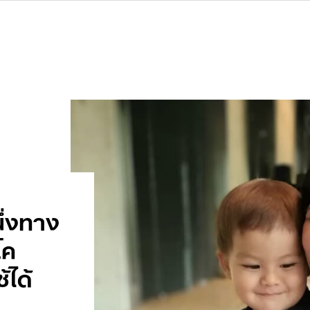
นึ่งทาง
โค
้ได้