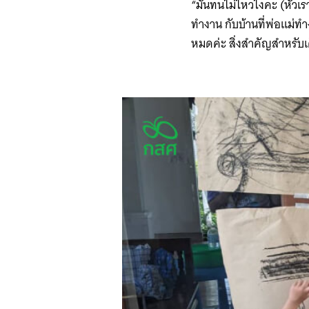
“มันทนไม่ไหวไงคะ (หัวเร
ทำงาน กับบ้านที่พ่อแม่ทำ
หมดค่ะ สิ่งสำคัญสำหรับเด็