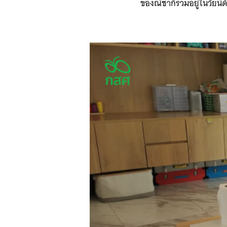
ของณิชาก็รวมอยู่ในวัยนี้ด