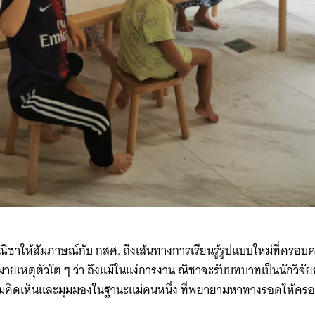
ณิชาให้สัมภาษณ์กับ กสศ. ถึงเส้นทางการเรียนรู้รูปแบบใหม่ที่ครอบคร
ยเหตุตัวโต ๆ ว่า ถึงแม้ในแง่การงาน ณิชาจะรับบทบาทเป็นนักวิจั
ความคิดเห็นและมุมมองในฐานะแม่คนหนึ่ง ที่พยายามหาทางรอดให้ครอ