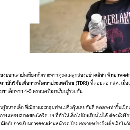
สียงบอกเล่าปนเสียงหัวเราะจากคุณแม่ลูกสองอย่าง
ณิชา พิทยาพงศกร
สถาบันวิจัยเพื่อการพัฒนาประเทศไทย (TDRI)
ที่ตอบต่อ กสศ. เมื่อ
งพาเด็กจาก 4-5 ครอบครัวมาเรียนรู้ร่วมกัน
นรู้ขนาดเล็ก ที่ณิชาและกลุ่มพ่อแม่ซึ่งคุ้นเคยกันดี ทดลองทำขึ้นเมื่
รแพร่ระบาดของโควิด-19 ที่ทำให้เด็กไปโรงเรียนไม่ได้ ต้องนั่งเรียนอ
ับมือกับการเรียนการสอนผ่านหน้าจอ โดยเฉพาะอย่างยิ่งเด็กเล็กในวัย