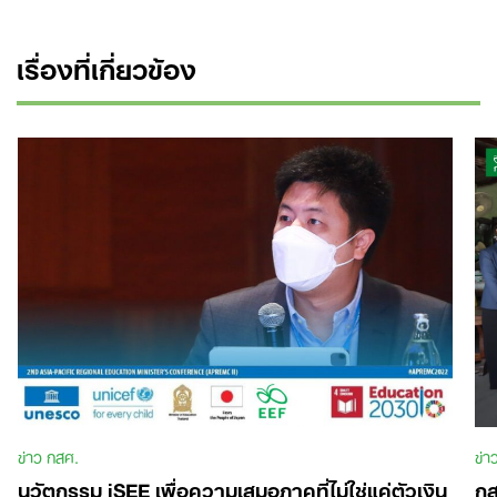
เรื่องที่เกี่ยวข้อง
ข่าว กสศ.
ข่า
นวัตกรรม iSEE เพื่อความเสมอภาคที่ไม่ใช่แค่ตัวเงิน
กส