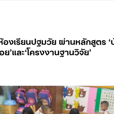
องเรียนปฐมวัย ผ่านหลักสูตร ‘บ
้อย’และ‘โครงงานฐานวิจัย’