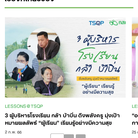
LESSONS@TSQP
L
3 ผู้บริหารโรงเรียน กล้า บ้าบิ่น ดึงพลังครู มุ่งเป้า
“อ
หมายผลลัพธ์ “ผู้เรียน” เรียนรู้อย่างมีความสุข
กา
2 ก.พ. 66
25 