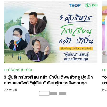
LESSONS@TSQP
L
3 ผู้บริหารโรงเรียน กล้า บ้าบิ่น ดึงพลังครู มุ่งเป้า
“อ
หมายผลลัพธ์ “ผู้เรียน” เรียนรู้อย่างมีความสุข
กา
2 ก.พ. 66
25 