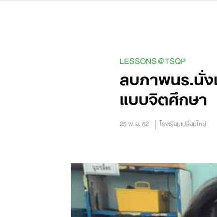
Skip
to
content
LESSONS@TSQP
ลบภาพนร.นั่ง
แบบจิตศึกษา
25 พ.ย. 62
โรงเรียนเปลี่ยนใหม่