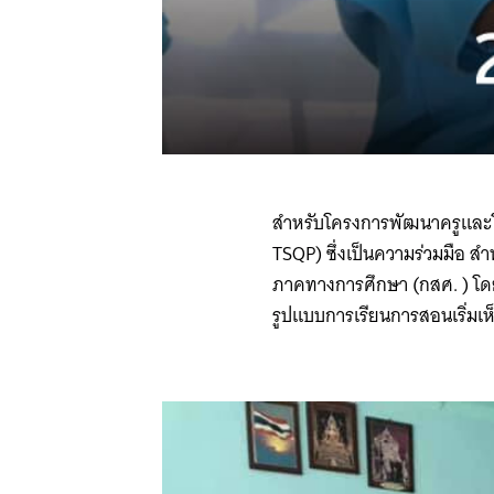
สำหรับ​โครงการพัฒนาครูและโ
TSQP) ซึ่งเป็นความร่วมมือ 
ภาคทางการศึกษา ​(กสศ. )​ โดยม
รูปแบบการเรียนการสอนเริ่มเ