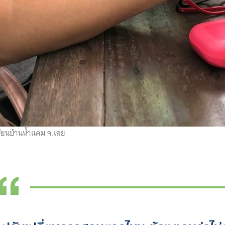
รียนบ้านน้ำแคม จ.เลย