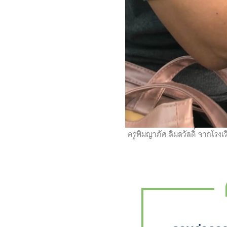
ครูพิมญาภัศ สิมสวัสดิ์ จากโรงเ