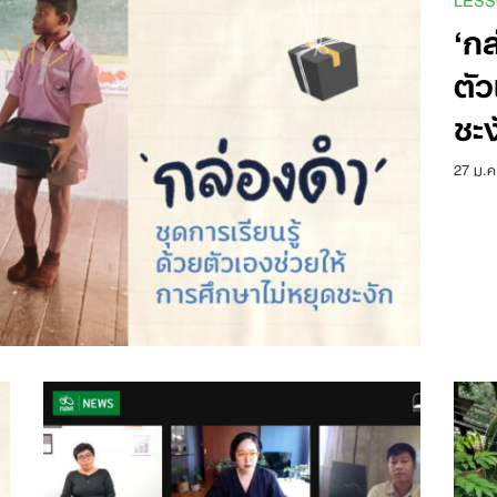
‘กล
ตัว
ชะง
27 ม.ค