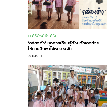
LESSONS@TSQP
‘กล่องดำ’ ชุดการเรียนรู้ด้วยตัวเองช่วย
ให้การศึกษาไม่หยุดชะงัก
27 ม.ค. 64