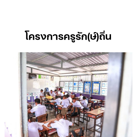
Skip
to
content
โครงการครูรัก(ษ์)ถิ่น