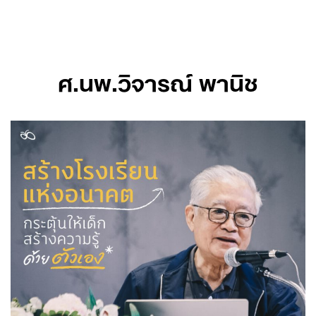
Skip
to
content
ศ.นพ.วิจารณ์ พานิช