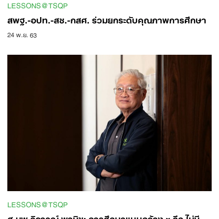
LESSONS@TSQP
สพฐ.-อปท.-สช.-กสศ. ร่วมยกระดับคุณภาพการศึกษา
24 พ.ย. 63
LESSONS@TSQP
ศ.นพ.วิจารณ์ พานิช: การศึกษาแบบกว้าง x ลึก ไม่มี