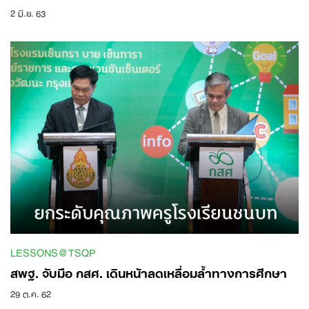
2 มิ.ย. 63
LESSONS@TSQP
สพฐ. จับมือ กสศ. เดินหน้าลดเหลื่อมล้ำทางการศึกษา
29 ต.ค. 62