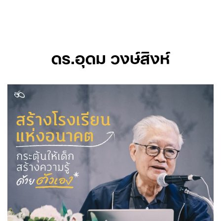
Skip
to
content
ดร.อุดม วงษ์สิงห์