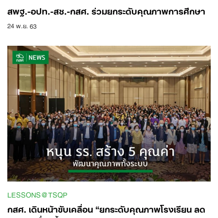
สพฐ.-อปท.-สช.-กสศ. ร่วมยกระดับคุณภาพการศึกษา
24 พ.ย. 63
Search
for:
LESSONS@TSQP
กสศ. เดินหน้าขับเคลื่อน “ยกระดับคุณภาพโรงเรียน ลด