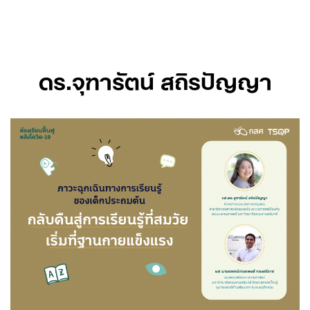
Skip
to
content
ดร.จุฑารัตน์ สถิรปัญญา