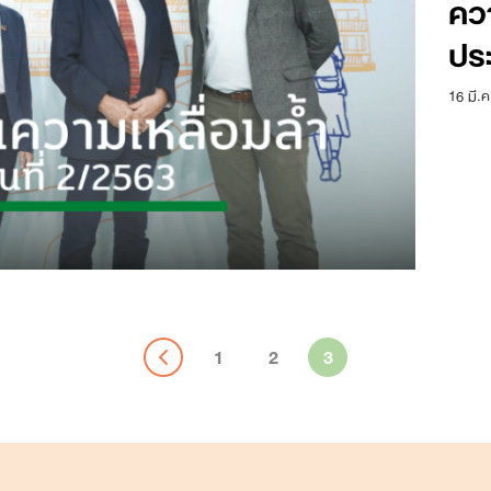
คว
ปร
16 มี.ค
Search
for:
1
2
3