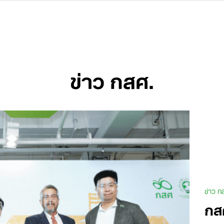
ข่าว กสศ.
ข่าว ก
กส