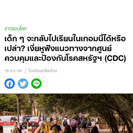
Skip
to
content
ข่าวรอบโลก
เด็ก ๆ จะกลับไปเรียนในเทอมนี้ได้หรือ
เปล่า? เงี่ยหูฟังแนวทางจากศูนย์
ควบคุมและป้องกันโรคสหรัฐฯ (CDC)
18 ส.ค. 64
โรงเรียนเปลี่ยนใหม่