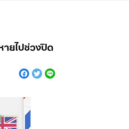
่หายไปช่วงปิด