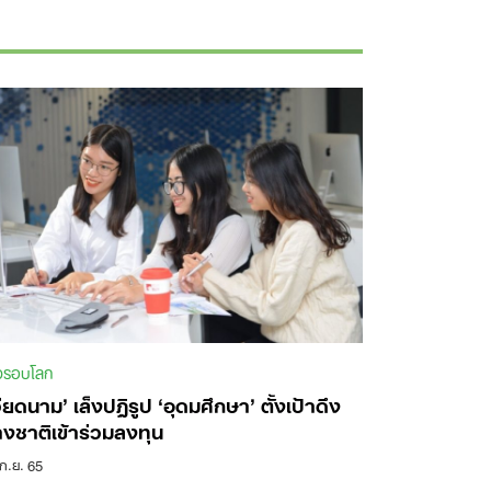
าวรอบโลก
วียดนาม’ เล็งปฏิรูป ‘อุดมศึกษา’ ตั้งเป้าดึง
างชาติเข้าร่วมลงทุน
ก.ย. 65