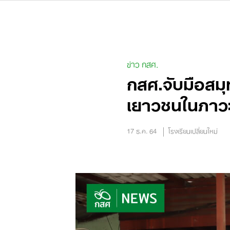
Skip
to
content
ข่าว กสศ.
กสศ.จับมือสมุ
เยาวชนในภาวะ
17 ธ.ค. 64
โรงเรียนเปลี่ยนใหม่