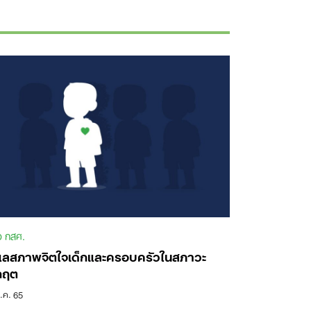
ว กสศ.
แลสภาพจิตใจเด็กและครอบครัวในสภาวะ
กฤต
.ค. 65